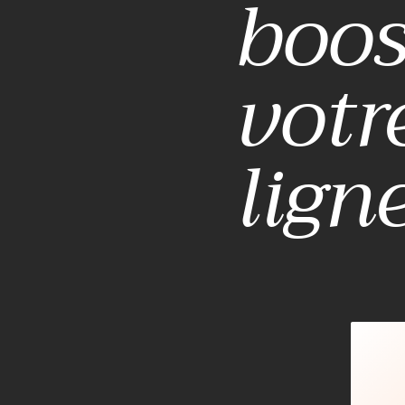
boos
votr
lign