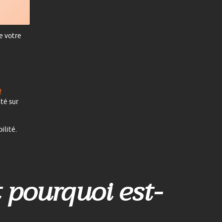
se votre
O
ité sur
ilité.
 pourquoi est-