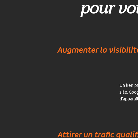
pour vo
Augmenter la visibili
Un lien p
site
. Goo
d’apparaî
Attirer un trafic qualif