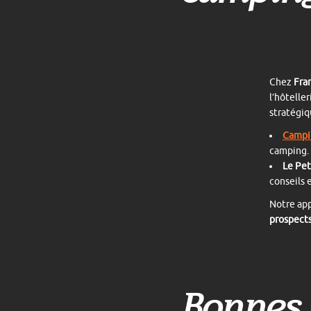
Chez
Fra
l’hôteller
stratégiq
Campi
camping.
Le Pet
conseils 
Notre ap
prospects
Bonnes 