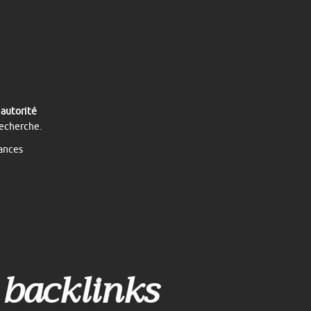
n
autorité
recherche.
hances
 backlinks