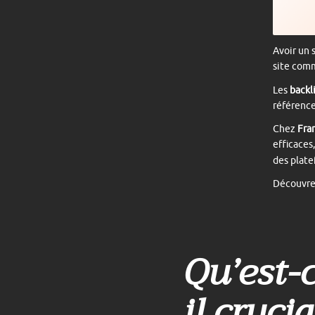
Avoir un 
site comm
Les
backl
référence
Chez
Fra
efficaces
des plate
Découvrez
Qu’est-
il cruci