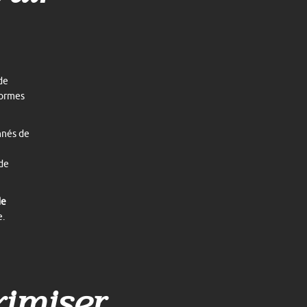
de
eformes
onnés de
 de
de
e.
ximiser