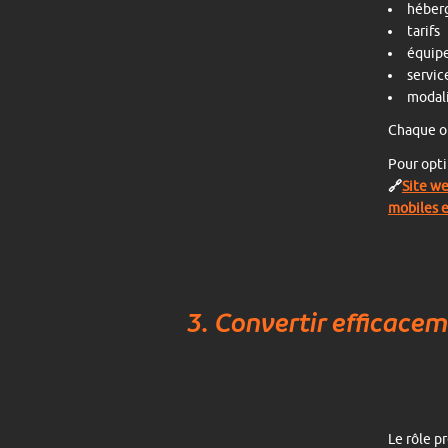
héber
tarifs
équip
servic
modali
Chaque ob
Pour opti
🔗
Site we
mobiles e
3. Convertir efficace
Le rôle p