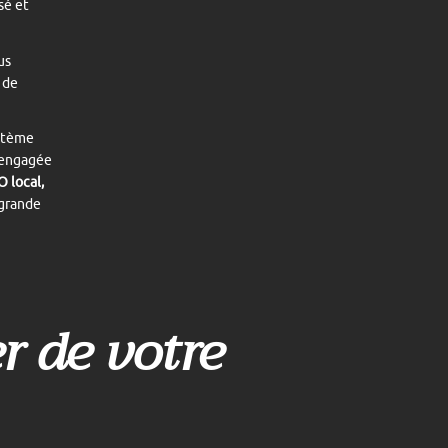
sé et
us
 de
ystème
à engagée
O local,
 grande
er de votre