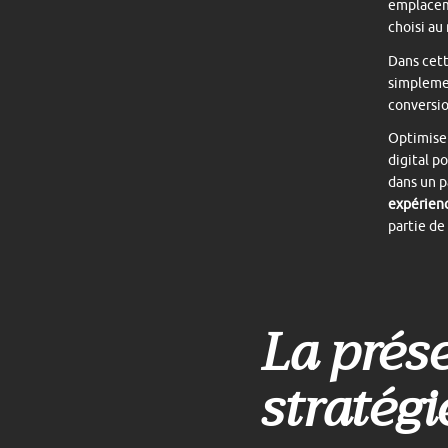
emplaceme
choisi au
Dans cett
simplemen
conversio
Optimiser
digital p
dans un p
expérienc
partie de
La prése
stratégi