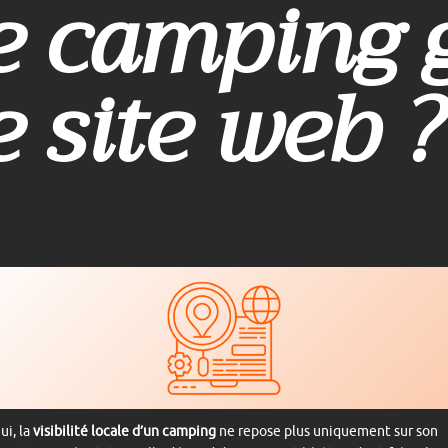
e camping 
e site web ?
ui, la
visibilité locale d’un camping
ne repose plus uniquement sur son