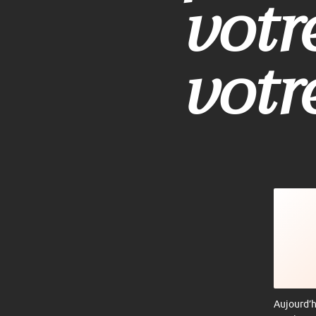
votr
votr
Aujourd’h