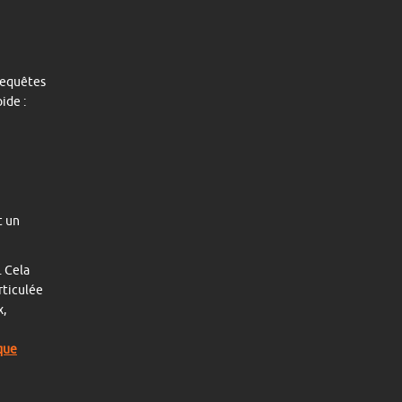
requêtes
ide :
t un
. Cela
articulée
x,
que