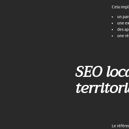
Cela impl
un par
une ex
des ap
une r
SEO loca
territor
Le référe