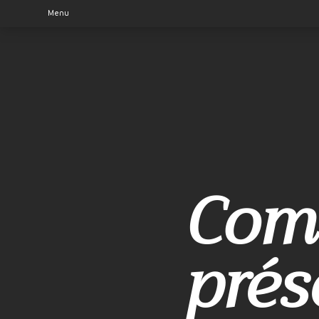
Menu
Comm
prés