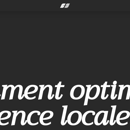
ent optim
ence locale