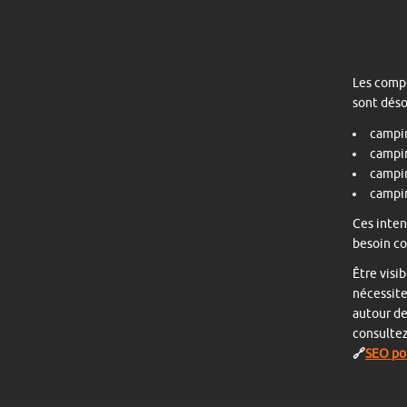
Les comp
sont déso
campi
campin
campi
campin
Ces inten
besoin co
Être visi
nécessite
autour de
consultez
🔗
SEO pou